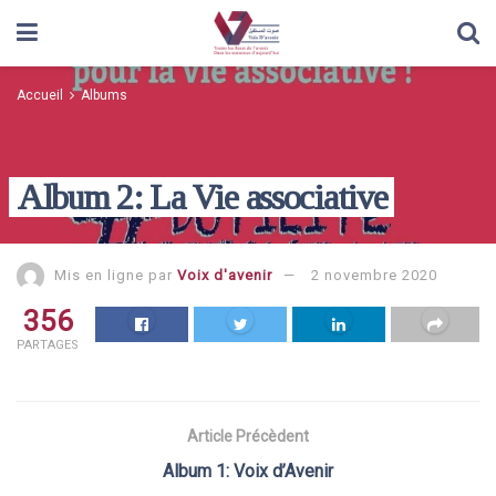
Accueil
Albums
Album 2: La Vie associative
Mis en ligne par
Voix d'avenir
2 novembre 2020
356
PARTAGES
Article Précèdent
Album 1: Voix d’Avenir