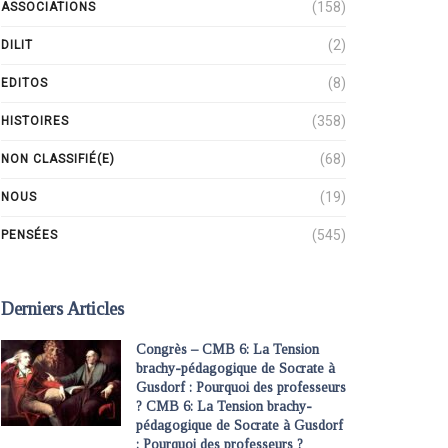
(158)
ASSOCIATIONS
(2)
DILIT
(8)
EDITOS
(358)
HISTOIRES
(68)
NON CLASSIFIÉ(E)
(19)
NOUS
(545)
PENSÉES
Derniers Articles
Congrès – CMB 6: La Tension
brachy-pédagogique de Socrate à
Gusdorf : Pourquoi des professeurs
? CMB 6: La Tension brachy-
pédagogique de Socrate à Gusdorf
: Pourquoi des professeurs ?