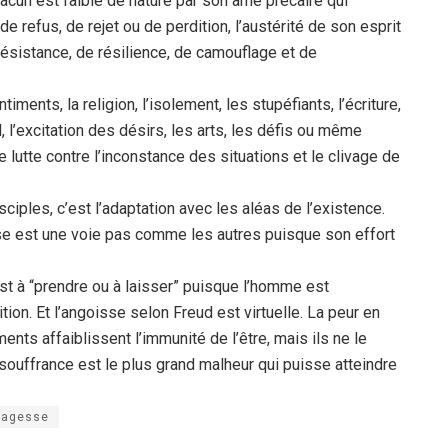
hacun est faible de nature par son âme précaire qui
refus, de rejet ou de perdition, l’austérité de son esprit
ésistance, de résilience, de camouflage et de
timents, la religion, l’isolement, les stupéfiants, l’écriture,
il, l’excitation des désirs, les arts, les défis ou même
 lutte contre l’inconstance des situations et le clivage de
iples, c’est l’adaptation avec les aléas de l’existence.
sse est une voie pas comme les autres puisque son effort
st à “prendre ou à laisser” puisque l’homme est
ion. Et l’angoisse selon Freud est virtuelle. La peur en
nts affaiblissent l’immunité de l’être, mais ils ne le
 souffrance est le plus grand malheur qui puisse atteindre
sagesse