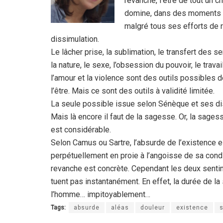
revanche, l’être de tout un c
domine, dans des moments de 
malgré tous ses efforts de r
dissimulation.
Le lâcher prise, la sublimation, le transfert des sen
la nature, le sexe, l’obsession du pouvoir, le trava
l’amour et la violence sont des outils possibles de
l’être. Mais ce sont des outils à validité limitée.
La seule possible issue selon Sénèque et ses disc
Mais là encore il faut de la sagesse. Or, la sage
est considérable.
Selon Camus ou Sartre, l’absurde de l’existence e
perpétuellement en proie à l’angoisse de sa condit
revanche est concrète. Cependant les deux sentime
tuent pas instantanément. En effet, la durée de la
l’homme… impitoyablement…
Tags:
absurde
aléas
douleur
existence