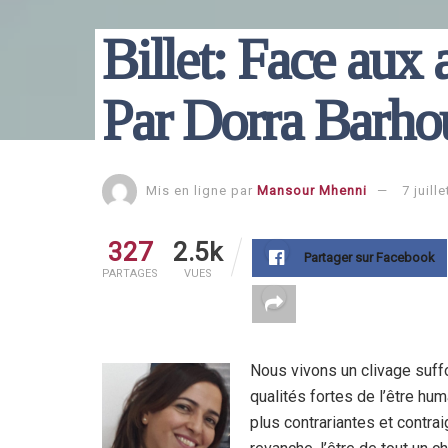
Billet: Face aux 
Par Dorra Barh
Mis en ligne par
Mansour Mhenni
7 juill
327
2.5k
Partager sur Facebook
PARTAGES
VUES
Nous vivons un clivage suff
qualités fortes de l’être hum
plus contrariantes et contra