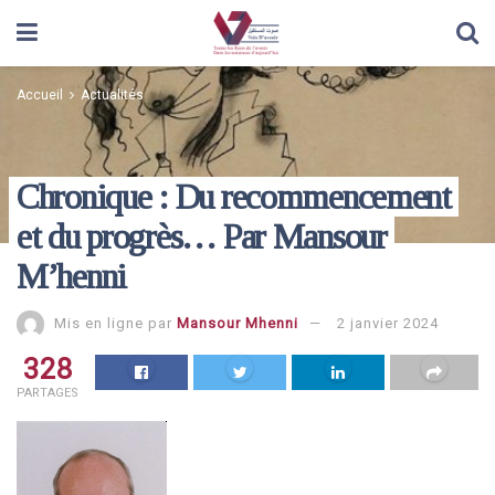
Accueil
Actualités
Chronique : Du recommencement
et du progrès… Par Mansour
M’henni
Mis en ligne par
Mansour Mhenni
2 janvier 2024
328
PARTAGES