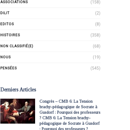
(158)
ASSOCIATIONS
(2)
DILIT
(8)
EDITOS
(358)
HISTOIRES
(68)
NON CLASSIFIÉ(E)
(19)
NOUS
(545)
PENSÉES
Derniers Articles
Congrès – CMB 6: La Tension
brachy-pédagogique de Socrate à
Gusdorf : Pourquoi des professeurs
? CMB 6: La Tension brachy-
pédagogique de Socrate à Gusdorf
: Pourquoi des professeurs ?