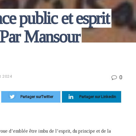
e public et esprit
. Par Mansour
0
t 2024
Partager surTwitter
Partager sur Linkedin
voue d’emblée être imbu de l’esprit, du principe et de la