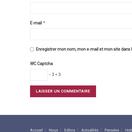
*
E-mail
Enregistrer mon nom, mon e-mail et mon site dans
WC Captcha
− 3 = 3
Accueil
Nous
Editos
Actualités
Pensées
His