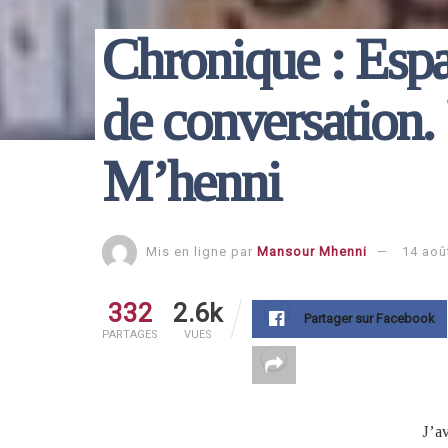
Chronique : Espac
de conversation
M’henni
Mis en ligne par
Mansour Mhenni
14 aoû
332
2.6k
Partager sur Facebook
PARTAGES
VUES
J’a