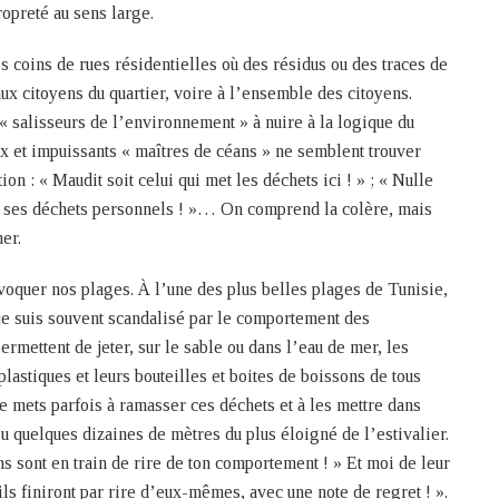
ropreté au sens large.
es coins de rues résidentielles où des résidus ou des traces de
ux citoyens du quartier, voire à l’ensemble des citoyens.
« salisseurs de l’environnement » à nuire à la logique du
x et impuissants « maîtres de céans » ne semblent trouver
on : « Maudit soit celui qui met les déchets ici ! » ; « Nulle
par ses déchets personnels ! »… On comprend la colère, mais
er.
s évoquer nos plages. À l’une des plus belles plages de Tunisie,
 je suis souvent scandalisé par le comportement des
permettent de jeter, sur le sable ou dans l’eau de mer, les
plastiques et leurs bouteilles et boites de boissons de tous
me mets parfois à ramasser ces déchets et à les mettre dans
u quelques dizaines de mètres du plus éloigné de l’estivalier.
s sont en train de rire de ton comportement ! » Et moi de leur
ils finiront par rire d’eux-mêmes, avec une note de regret ! ».