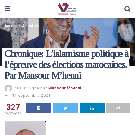
Accueil
Actualités
Chronique: L’islamisme politique à
l’épreuve des élections marocaines.
Par Mansour M’henni
Mis en ligne par
Mansour Mhenni
11 septembre 2021
327
PARTAGES