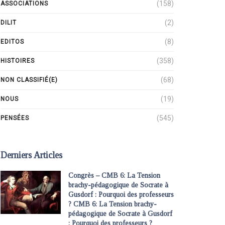
(158)
ASSOCIATIONS
(2)
DILIT
(8)
EDITOS
(358)
HISTOIRES
(68)
NON CLASSIFIÉ(E)
(19)
NOUS
(545)
PENSÉES
Derniers Articles
Congrès – CMB 6: La Tension
brachy-pédagogique de Socrate à
Gusdorf : Pourquoi des professeurs
? CMB 6: La Tension brachy-
pédagogique de Socrate à Gusdorf
: Pourquoi des professeurs ?