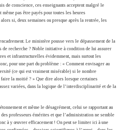
uis de conscience, ces enseignants acceptent malgré le
ent même pas être payés pour toutes les heures
alors si, deux semaines ou presque après la rentrée, les
’encadrement. Le ministère pousse vers le dépassement de la
 de recherche ? Noble initiative à condition de lui assurer
ires et infrastructurelles évidemment, mais surtout les
donc, pour une part du problème : « Comment envisager au
ersité (ce qui est vraiment misérable) si le nombre
faire la moitié ? » Que dire alors lorsque certaines
ssez variées, dans la logique de l’interdisciplinarité et de la
l’étonnement et même le désagrément, celui se rapportant au
tut des professeurs émérites et que l’administration ne semble
nc à y œuvrer efficacement ! On peut se limiter ici à une
es confirmées – dossiers scientifiques à l’appui – dans les