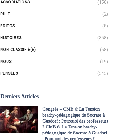
(158)
ASSOCIATIONS
(2)
DILIT
(8)
EDITOS
(358)
HISTOIRES
(68)
NON CLASSIFIÉ(E)
(19)
NOUS
(545)
PENSÉES
Derniers Articles
Congrès – CMB 6: La Tension
brachy-pédagogique de Socrate à
Gusdorf : Pourquoi des professeurs
? CMB 6: La Tension brachy-
pédagogique de Socrate à Gusdorf
: Pourquoi des professeurs ?