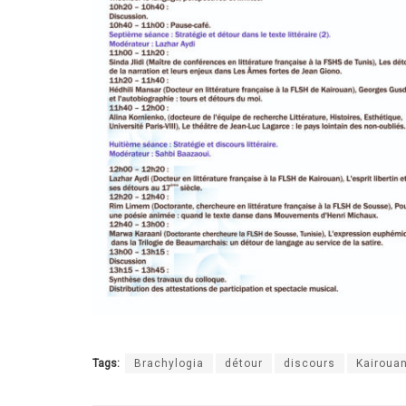
Tags:
Brachylogia
détour
discours
Kairoua