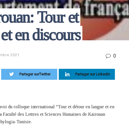
ouan: Tour et
et en discours
0
mbre 2021
Partager surTwitter
Partager sur Linkedin
i du colloque international “Tour et détour en langue et en
la Faculté des Lettres et Sciences Humaines de Kairouan
chylogia-Tunisie.