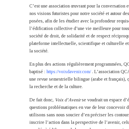
C’est une association œuvrant pour la conversation 
nos visions futuristes pour notre société et autour d
posées, afin de les étudier avec la profondeur requi
l’édification collective d’une vie meilleure pour to
société de droit, de solidarité et de respect réciproq
plateforme intellectuelle, scientifique et culturelle 
la société.
En plus des actions régulièrement programmées, QCA
baptisé :
https://voixdavenir.com/
. L’association QCA
une revue semestrielle bilingue (arabe et français), 
la recherche et de la culture.
De fait donc,
Voix d’Avenir
se voudrait un espace d’
questions problématiques en vue de leur concevoir de
utilisons sans nous soucier d’en préciser les contour
inscrire l’action dans la perspective de l’avenir, c