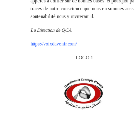
appelés à édifier sur de bonnes bases, et pourquoi pa
traces de notre conscience que nous en sommes aussi
soutenabilité nous y inviterait-il.
La Direction de QCA
https://voixdavenir.com/
LOGO 1