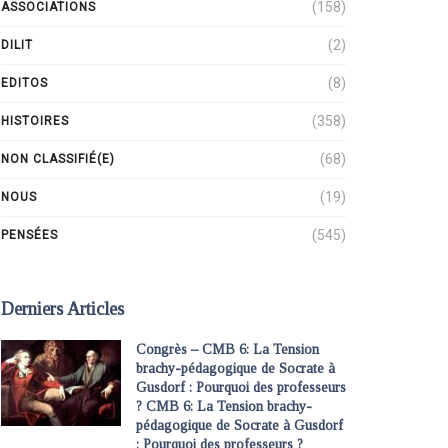
(158)
ASSOCIATIONS
(2)
DILIT
(8)
EDITOS
(358)
HISTOIRES
(68)
NON CLASSIFIÉ(E)
(19)
NOUS
(545)
PENSÉES
Derniers Articles
Congrès – CMB 6: La Tension
brachy-pédagogique de Socrate à
Gusdorf : Pourquoi des professeurs
? CMB 6: La Tension brachy-
pédagogique de Socrate à Gusdorf
: Pourquoi des professeurs ?