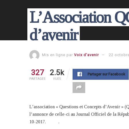
L’Association Q
d’avenir
Mis en ligne par
Voix d'avenir
22 octobr
327
2.5k
Partager sur Facebook
PARTAGES
VUES
L’association « Questions et Concepts d’Avenir » (QC
l’annonce de celle-ci au Journal Officiel de la Rép
10-2017. .