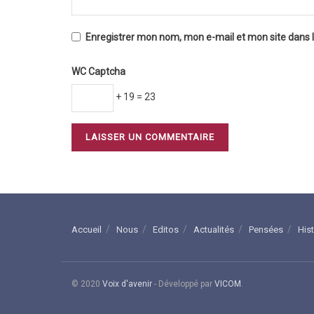
Enregistrer mon nom, mon e-mail et mon site dans
WC Captcha
+ 19 = 23
Accueil
Nous
Editos
Actualités
Pensées
His
© 2020
Voix d'avenir
- Développé par
VICOM
.