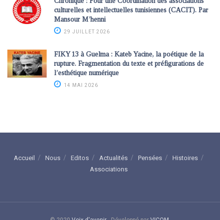
Chronique : Pour une Coordination des associations
culturelles et intellectuelles tunisiennes (CACIT). Par
Mansour M’henni
29 JUILLET 2026
FIKY 13 à Guelma : Kateb Yacine, la poétique de la
rupture. Fragmentation du texte et préfigurations de
l’esthétique numérique
14 MAI 2026
Accueil
Nous
Editos
Actualités
Pensées
Histoires
Associations
© 2020
Voix d'avenir
- Développé par
VICOM
.