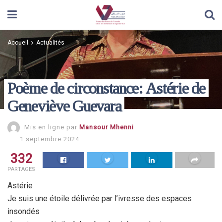
Accueil
Actualités
Poème de circonstance: Astérie de
Geneviève Guevara
Mis en ligne par
Mansour Mhenni
1 septembre 2024
332
PARTAGES
Astérie
Je suis une étoile délivrée par l’ivresse des espaces
insondés