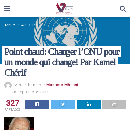
Accueil
Actualités
Point chaud: Changer l’ONU pour
un monde qui change! Par Kamel
Chérif
Mis en ligne par
Mansour Mhenni
28 septembre 2021
327
PARTAGES