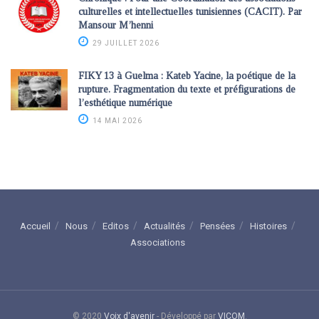
culturelles et intellectuelles tunisiennes (CACIT). Par
Mansour M’henni
29 JUILLET 2026
FIKY 13 à Guelma : Kateb Yacine, la poétique de la
rupture. Fragmentation du texte et préfigurations de
l’esthétique numérique
14 MAI 2026
Accueil
Nous
Editos
Actualités
Pensées
Histoires
Associations
© 2020
Voix d'avenir
- Développé par
VICOM
.