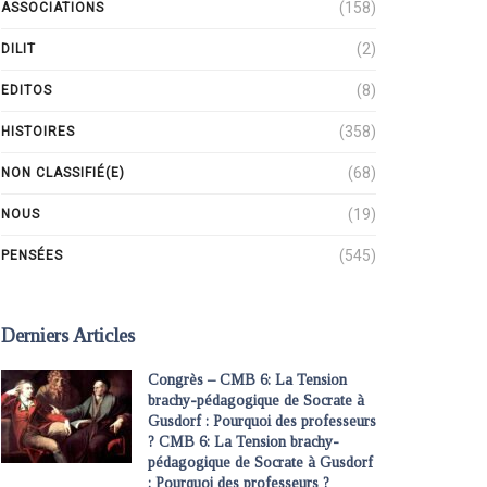
(158)
ASSOCIATIONS
(2)
DILIT
(8)
EDITOS
(358)
HISTOIRES
(68)
NON CLASSIFIÉ(E)
(19)
NOUS
(545)
PENSÉES
Derniers Articles
Congrès – CMB 6: La Tension
brachy-pédagogique de Socrate à
Gusdorf : Pourquoi des professeurs
? CMB 6: La Tension brachy-
pédagogique de Socrate à Gusdorf
: Pourquoi des professeurs ?