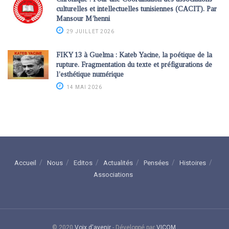
culturelles et intellectuelles tunisiennes (CACIT). Par
Mansour M’henni
29 JUILLET 2026
FIKY 13 à Guelma : Kateb Yacine, la poétique de la
rupture. Fragmentation du texte et préfigurations de
l’esthétique numérique
14 MAI 2026
Accueil
Nous
Editos
Actualités
Pensées
Histoires
Associations
© 2020
Voix d'avenir
- Développé par
VICOM
.