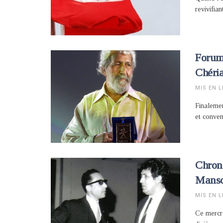
revivifia
Forum 
Chéri
MIS EN L
Finalemen
et conve
Chroni
Manso
MIS EN L
Ce mercr