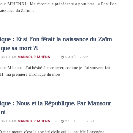
our M'HENNI Ma chronique précédente a pour titre : « Et si l’on
naissance du Zaïm ...
que : Et si l’on fêtait la naissance du Zaïm
 que sa mort ?!
IGNE PAR
MANSOUR MHENNI
5 AOÛT 2022
ur M’henni J’ai hésité à consacrer, comme je l’ai souvent fait
11, ma première chronique du mois ...
ique : Nous et la République. Par Mansour
ni
IGNE PAR
MANSOUR MHENNI
27 JUILLET 2021
at se meurt, c’est la société civile qui lui insuffle l’oxygène