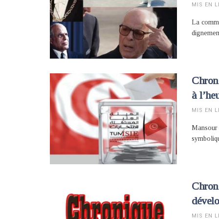
MIS EN L
La commé
dignemen
Chron
à l’he
MIS EN L
Mansour 
symboliqu
Chroni
dével
MIS EN L