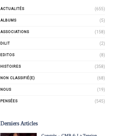
(655)
ACTUALITÉS
(5)
ALBUMS
(158)
ASSOCIATIONS
(2)
DILIT
(8)
EDITOS
(358)
HISTOIRES
(68)
NON CLASSIFIÉ(E)
(19)
NOUS
(545)
PENSÉES
Derniers Articles
Congrès – CMB 6: La Tension