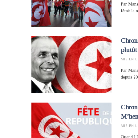
Par Mans
fêtait la 
Chroni
plutôt
MIS EN L
Par Manso
depuis 20
Chron
M’hen
MIS EN L
Quand l’Et