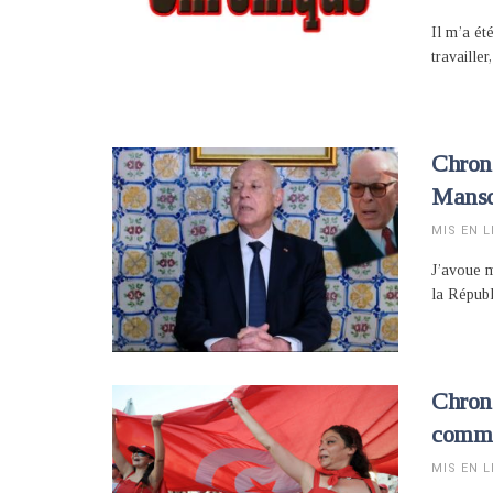
Il m’a ét
travailler
Chroni
Manso
MIS EN L
J’avoue m
la Répub
Chroni
commé
MIS EN L