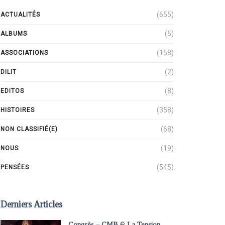
(655)
ACTUALITÉS
(5)
ALBUMS
(158)
ASSOCIATIONS
(2)
DILIT
(8)
EDITOS
(358)
HISTOIRES
(68)
NON CLASSIFIÉ(E)
(19)
NOUS
(545)
PENSÉES
Derniers Articles
Congrès – CMB 6: La Tension