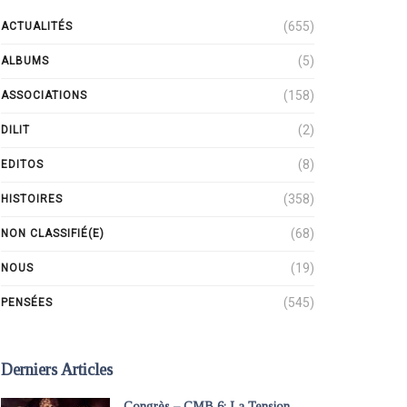
(655)
ACTUALITÉS
(5)
ALBUMS
(158)
ASSOCIATIONS
(2)
DILIT
(8)
EDITOS
(358)
HISTOIRES
(68)
NON CLASSIFIÉ(E)
(19)
NOUS
(545)
PENSÉES
Derniers Articles
Congrès – CMB 6: La Tension