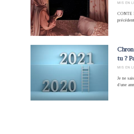
MIS EN L
CONTE DE
précédent
Chroni
tu ? 
MIS EN L
Je ne sai
d’une anné