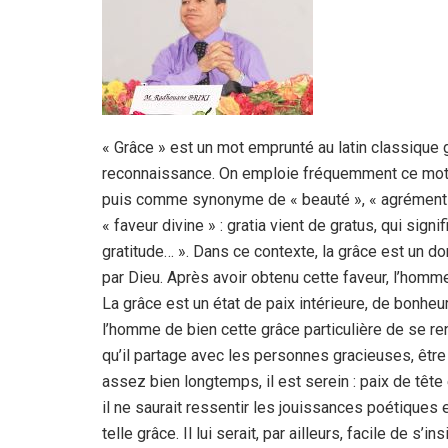
« Grâce » est un mot emprunté au latin classique gr
reconnaissance. On emploie fréquemment ce mot dan
puis comme synonyme de « beauté », « agrément » et
« faveur divine » : gratia vient de gratus, qui signifi
gratitude… ». Dans ce contexte, la grâce est un do
par Dieu. Après avoir obtenu cette faveur, l’homm
La grâce est un état de paix intérieure, de bonheur
l’homme de bien cette grâce particulière de se ren
qu’il partage avec les personnes gracieuses, être
assez bien longtemps, il est serein : paix de tête 
il ne saurait ressentir les jouissances poétiques 
telle grâce. Il lui serait, par ailleurs, facile de 