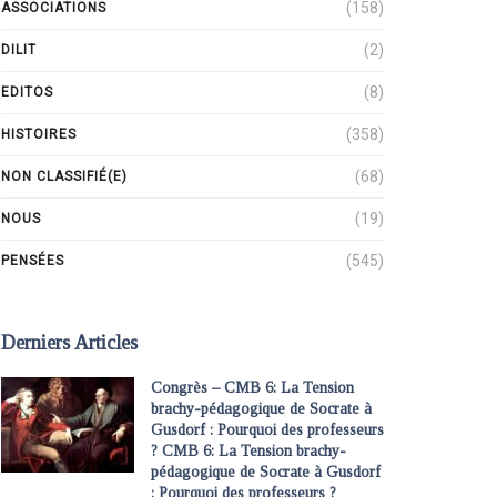
(158)
ASSOCIATIONS
(2)
DILIT
(8)
EDITOS
(358)
HISTOIRES
(68)
NON CLASSIFIÉ(E)
(19)
NOUS
(545)
PENSÉES
Derniers Articles
Congrès – CMB 6: La Tension
brachy-pédagogique de Socrate à
Gusdorf : Pourquoi des professeurs
? CMB 6: La Tension brachy-
pédagogique de Socrate à Gusdorf
: Pourquoi des professeurs ?