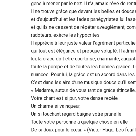
gens à mener par le nez. Il n’a jamais rêvé de re
Il ne trouve grâce que devant les belles et douc
et d’aujourd’hui et les fades panégyristes lui fa
et qu’ils ne cessent de répéter aveuglément, comm
radoteurs, exècre les hypocrites.
Il apprécie à leur juste valeur l’agrément particu
qui tout est élégance et presque volupté. Il admire
lui, la grâce doit être courtoise, charmante, augus
toute la pompe et de toutes les bonnes grâces. Le 
nuances. Pour lui, la grâce est un accord dans le
C’est dans les airs d’une musique douce qu’il sent 
« Madame, autour de vous tant de grâce étincelle,
Votre chant est si pur, votre danse recèle
Un charme si vainqueur,
Un si touchant regard baigne votre prunelle
Toute votre personne a quelque chose en elle
De si doux pour le cœur. » (Victor Hugo, Les feui