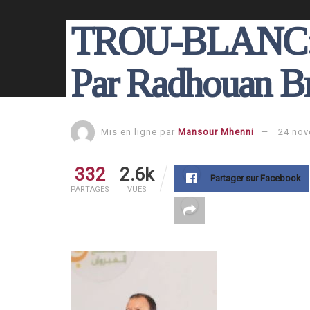
TROU-BLANC: Gr
Par Radhouan Br
Mis en ligne par
Mansour Mhenni
24 nov
332
2.6k
Partager sur Facebook
PARTAGES
VUES