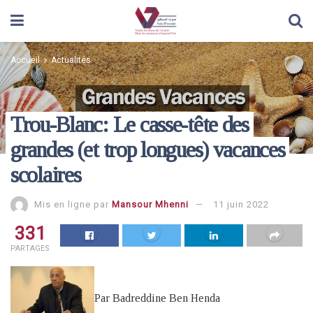
Accueil
Actualités
Trou-Blanc: Le casse-tête des
grandes (et trop longues) vacances
scolaires
Mis en ligne par
Mansour Mhenni
11 juin 2022
331
PARTAGES
Par Badreddine Ben Henda