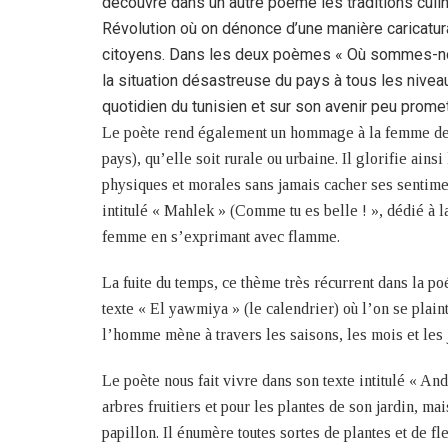
découvre dans un autre poème les traditions culin
Révolution où on dénonce d’une manière caricatura
citoyens. Dans les deux poèmes « Où sommes-nous
la situation désastreuse du pays à tous les nivea
quotidien du tunisien et sur son avenir peu promet
Le poète rend également un hommage à la femme de T
pays), qu’elle soit rurale ou urbaine. Il glorifie ain
physiques et morales sans jamais cacher ses sentimen
intitulé « Mahlek » (Comme tu es belle ! », dédié à la
femme en s’exprimant avec flamme.
La fuite du temps, ce thème très récurrent dans la po
texte « El yawmiya » (le calendrier) où l’on se plain
l’homme mène à travers les saisons, les mois et les 
Le poète nous fait vivre dans son texte intitulé « And
arbres fruitiers et pour les plantes de son jardin, ma
papillon. Il énumère toutes sortes de plantes et de 