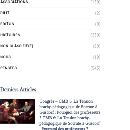
(158)
ASSOCIATIONS
(2)
DILIT
(8)
EDITOS
(358)
HISTOIRES
(68)
NON CLASSIFIÉ(E)
(19)
NOUS
(545)
PENSÉES
Derniers Articles
Congrès – CMB 6: La Tension
brachy-pédagogique de Socrate à
Gusdorf : Pourquoi des professeurs
? CMB 6: La Tension brachy-
pédagogique de Socrate à Gusdorf
: Pourquoi des professeurs ?