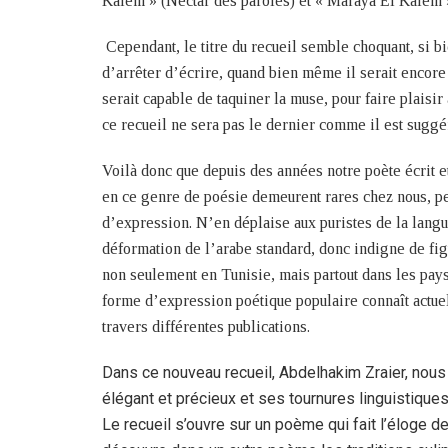
Kalem » (Nectar des paroles) et « Maraya El Kalem »
Cependant, le titre du recueil semble choquant, si b
d’arrêter d’écrire, quand bien même il serait encore 
serait capable de taquiner la muse, pour faire plaisir
ce recueil ne sera pas le dernier comme il est suggér
Voilà donc que depuis des années notre poète écrit et
en ce genre de poésie demeurent rares chez nous, pe
d’expression. N’en déplaise aux puristes de la lang
déformation de l’arabe standard, donc indigne de figu
non seulement en Tunisie, mais partout dans les pays 
forme d’expression poétique populaire connaît actu
travers différentes publications.
Dans ce nouveau recueil, Abdelhakim Zraier, nous
élégant et précieux et ses tournures linguistiques
Le recueil s’ouvre sur un poème qui fait l’éloge d