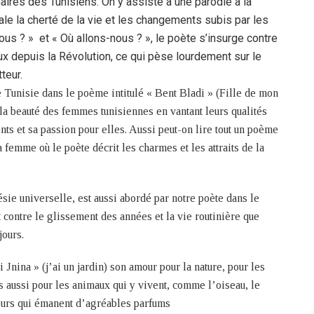
aires des Tunisiens. On y assiste à une parodie à la
le la cherté de la vie et les changements subis par les
 ? » et « Où allons-nous ? », le poète s’insurge contre
ux depuis la Révolution, ce qui pèse lourdement sur le
teur.
unisie dans le poème intitulé « Bent Bladi » (Fille de mon
si la beauté des femmes tunisiennes en vantant leurs qualités
ts et sa passion pour elles. Aussi peut-on lire tout un poème
 femme où le poète décrit les charmes et les attraits de la
ésie universelle, est aussi abordé par notre poète dans le
t contre le glissement des années et la vie routinière que
jours.
i Jnina » (j’ai un jardin) son amour pour la nature, pour les
is aussi pour les animaux qui y vivent, comme l’oiseau, le
fleurs qui émanent d’agréables parfums