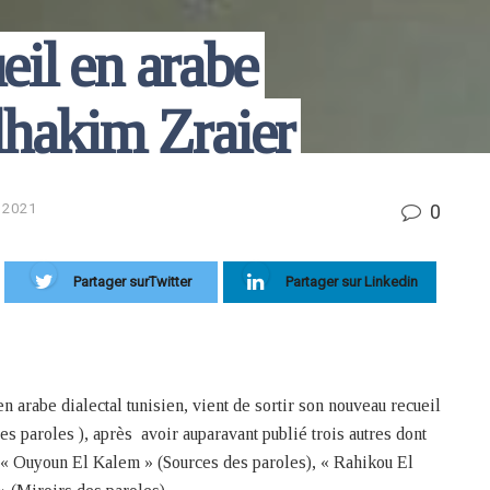
il en arabe
lhakim Zraier
0
n 2021
Partager surTwitter
Partager sur Linkedin
 arabe dialectal tunisien, vient de sortir son nouveau recueil
s paroles ), après avoir auparavant publié trois autres dont
ir « Ouyoun El Kalem » (Sources des paroles), « Rahikou El