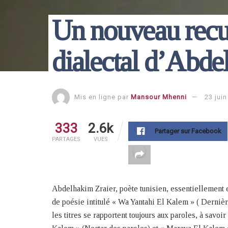
Un nouveau recue
dialectal d’Abde
Mis en ligne par
Mansour Mhenni
23 jui
333
2.6k
Partager sur Facebook
PARTAGES
VUES
Abdelhakim Zraier, poète tunisien, essentiellement en
de poésie intitulé « Wa Yantahi El Kalem » ( Dernière
les titres se rapportent toujours aux paroles, à savo