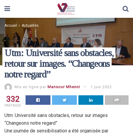
Accueil
Actualités
Utm: Université sans obstacles,
retour sur images. “Changeons
notre regard”
Mis en ligne par
Mansour Mhenni
1 juin 2022
332
PARTAGES
Utm: Université sans obstacles, retour sur images
“Changeons notre regard”
Une journée de sensibilisation a été organisée par