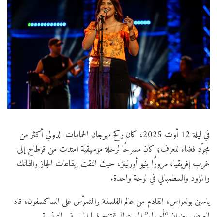
في ليلة 12 أوت 2025، كان ركح مهرجان الحمامات الدولي أكثر من
مجرّد فضاء للعزف؛ كان مسرحًا لرحلة موسيقية امتدت من قرطاج إلى
غرب إفريقيا، مرورًا بنيو أورلينز، حيث التقت إيقاعات الجاز والفانك
والمزود والسطمبالي في لوحة واحدة.
ياسين بولعراس، القادم من عالم الفلسفة والمتمرّس على الساكسفون، قاد
العرض بعنوان “أصول” إلى عوالم تمتزج فيها الموسيقى التونسية