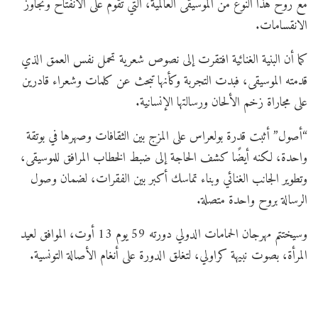
مع روح هذا النوع من الموسيقى العالمية، التي تقوم على الانفتاح وتجاوز
الانقسامات.
كما أن البنية الغنائية افتقرت إلى نصوص شعرية تحمل نفس العمق الذي
قدمته الموسيقى، فبدت التجربة وكأنها تبحث عن كلمات وشعراء قادرين
على مجاراة زخم الألحان ورسالتها الإنسانية.
“أصول” أثبت قدرة بولعراس على المزج بين الثقافات وصهرها في بوتقة
واحدة، لكنه أيضًا كشف الحاجة إلى ضبط الخطاب المرافق للموسيقى،
وتطوير الجانب الغنائي وبناء تماسك أكبر بين الفقرات، لضمان وصول
الرسالة بروح واحدة متصلة.
وسيختتم مهرجان الحمامات الدولي دورته 59 يوم 13 أوت، الموافق لعيد
المرأة، بصوت نبيهة كراولي، لتغلق الدورة على أنغام الأصالة التونسية.