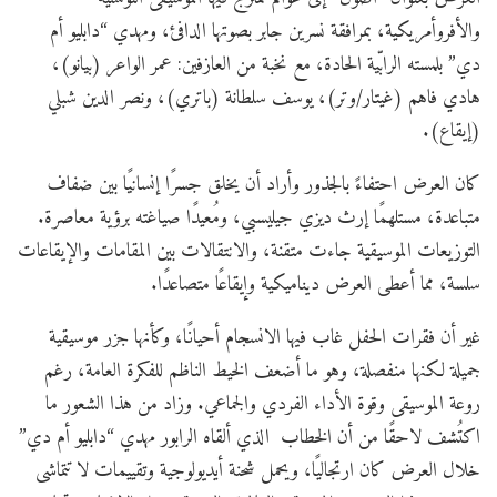
والأفروأمريكية، بمرافقة نسرين جابر بصوتها الدافئ، ومهدي “دابليو أم
دي” بلمسته الرابّية الحادة، مع نخبة من العازفين: عمر الواعر (بيانو)،
هادي فاهم (غيتار/وتر)، يوسف سلطانة (باتري)، ونصر الدين شبلي
(إيقاع).
كان العرض احتفاءً بالجذور وأراد أن يخلق جسرًا إنسانيًا بين ضفاف
متباعدة، مستلهمًا إرث ديزي جيليسبي، ومُعيدًا صياغته برؤية معاصرة.
التوزيعات الموسيقية جاءت متقنة، والانتقالات بين المقامات والإيقاعات
سلسة، مما أعطى العرض ديناميكية وإيقاعًا متصاعدًا.
غير أن فقرات الحفل غاب فيها الانسجام أحيانًا، وكأنها جزر موسيقية
جميلة لكنها منفصلة، وهو ما أضعف الخيط الناظم للفكرة العامة، رغم
روعة الموسيقى وقوة الأداء الفردي والجماعي. وزاد من هذا الشعور ما
اكتُشف لاحقًا من أن الخطاب الذي ألقاه الرابور مهدي “دابليو أم دي”
خلال العرض كان ارتجاليًا، ويحمل شحنة أيديولوجية وتقييمات لا تتماشى