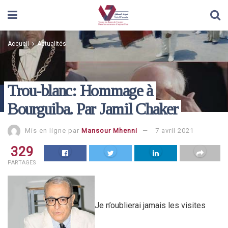
Accueil
Actualités
Trou-blanc: Hommage à
Bourguiba. Par Jamil Chaker
Mis en ligne par
Mansour Mhenni
7 avril 2021
329
PARTAGES
Je n’oublierai jamais les visites